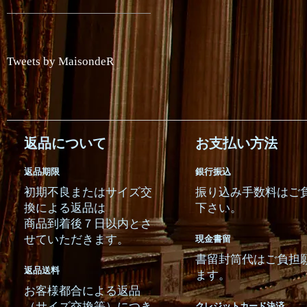
Tweets by MaisondeR
返品について
お支払い方法
返品期限
銀行振込
初期不良またはサイズ交
振り込み手数料はご
換による返品は
下さい。
商品到着後７日以内とさ
せていただきます。
現金書留
書留封筒代はご負担
返品送料
ます。
お客様都合による返品
（サイズ交換等）につき
クレジットカード決済