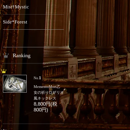
Mist†Mystic
Side*Forest
Ranking
1
No.
MementoMori乙
女の祈りロザリオ
風ネックレス
8,800円(税
800円)