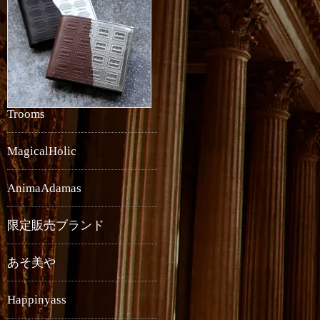
Trooms
MagicalHolic
AnimaAdamas
限定販売ブランド
あそ美や
Happinyass