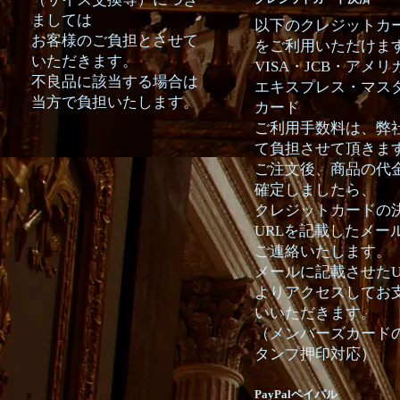
ましては
以下のクレジットカ
お客様のご負担とさせて
をご利用いただけま
いただきます。
VISA・JCB・アメリ
不良品に該当する場合は
エキスプレス・マス
当方で負担いたします。
カード
ご利用手数料は、弊
て負担させて頂きま
ご注文後、商品の代
確定しましたら、
クレジットカードの
URLを記載したメー
ご連絡いたします。
メールに記載させたU
よりアクセスしてお
いいただきます。
（メンバーズカード
タンプ押印対応）
PayPalペイパル