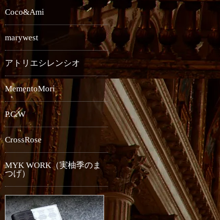
Coco&Ami
marywest
アトリエシレンシオ
MementoMori
P.C.W
CrossRose
MYK WORK（実柚季のま
つげ）