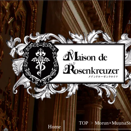
TOP
>
Morun×MuunaSt
Home