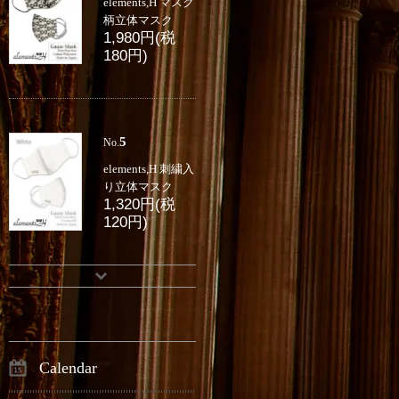
elements,H マスク
柄立体マスク
1,980円(税
180円)
5
No.
elements,H 刺繍入
り立体マスク
1,320円(税
120円)
Calendar