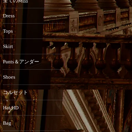
全ての商品
Dress
Tops
Skirt
Pants＆アンダー
Shoes
コルセット
Hat,HD
Bag