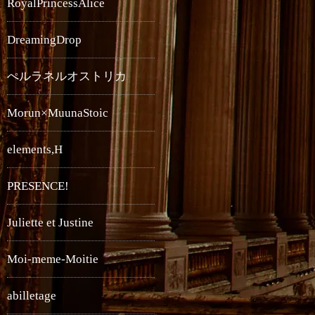
RoyalPrincessAlice
DreamingDrop
ぺルラネルオストリカ
Morun×MuunaStoic
elements,H
PRESENCE!
Juliette et Justine
Moi-meme-Moitie
abilletage