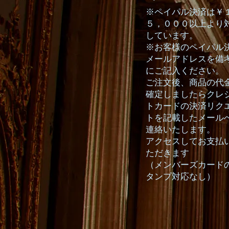
※ペイパル決済は￥
５，０００以上より
しています。
※お客様のペイパル
メールアドレスを備
にご記入ください。
ご注文後、商品の代
確定しましたらクレ
トカードの決済リク
トを記載したメール
連絡いたします。
アクセスしてお支払
ただきます
（メンバーズカード
タンプ対応なし）