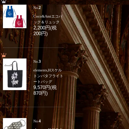
2
No.
Coco&Amiエコバ
ック＆リュック
2,200円(税
200円)
3
No.
elements,Hスケル
トンバタフライト
ートバッグ
9,570円(税
870円)
4
No.