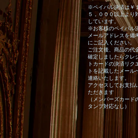
※ペイパル決済は￥
５，０００以上より
しています。
※お客様のペイパル
メールアドレスを備
にご記入ください。
ご注文後、商品の代
確定しましたらクレ
トカードの決済リク
トを記載したメール
連絡いたします。
アクセスしてお支払
ただきます
（メンバーズカード
タンプ対応なし）