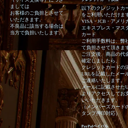
ましては
以下のクレジットカ
お客様のご負担とさせて
をご利用いただけま
いただきます。
VISA・JCB・アメリ
不良品に該当する場合は
エキスプレス・マス
当方で負担いたします。
カード
ご利用手数料は、弊
て負担させて頂きま
ご注文後、商品の代
確定しましたら、
クレジットカードの
URLを記載したメー
ご連絡いたします。
メールに記載させたU
よりアクセスしてお
いいただきます。
（メンバーズカード
タンプ押印対応）
PayPalペイパル