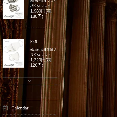
elements,H マスク
柄立体マスク
1,980円(税
180円)
5
No.
elements,H 刺繍入
り立体マスク
1,320円(税
120円)
Calendar