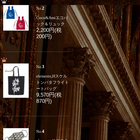
2
No.
Coco&Amiエコバ
ック＆リュック
2,200円(税
200円)
3
No.
elements,Hスケル
トンバタフライト
ートバッグ
9,570円(税
870円)
4
No.