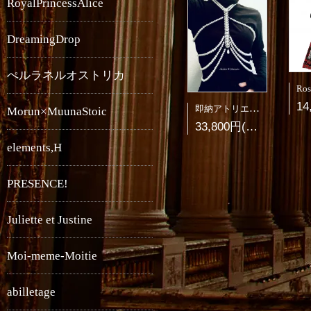
RoyalPrincessAlice
DreamingDrop
ぺルラネルオストリカ
即納アトリエシレンシオ肋骨真珠ネックレス(プラスサイズ)
Morun×MuunaStoic
33,800円(税3,073円)
elements,H
PRESENCE!
Juliette et Justine
Moi-meme-Moitie
abilletage