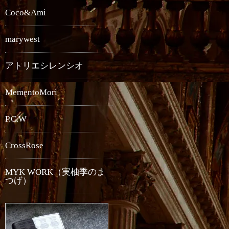
Coco&Ami
marywest
アトリエシレンシオ
MementoMori
P.C.W
CrossRose
MYK WORK（実柚季のま
つげ）