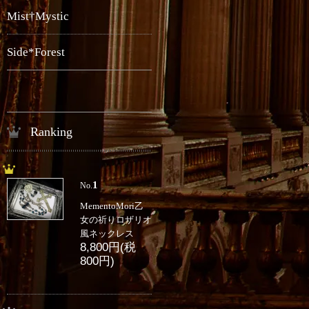
Mist†Mystic
Side*Forest
Ranking
1
No.
MementoMori乙
女の祈りロザリオ
風ネックレス
8,800円(税
800円)