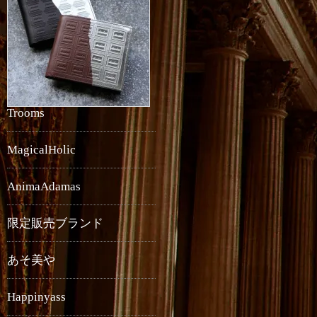
Trooms
MagicalHolic
AnimaAdamas
限定販売ブランド
あそ美や
Happinyass