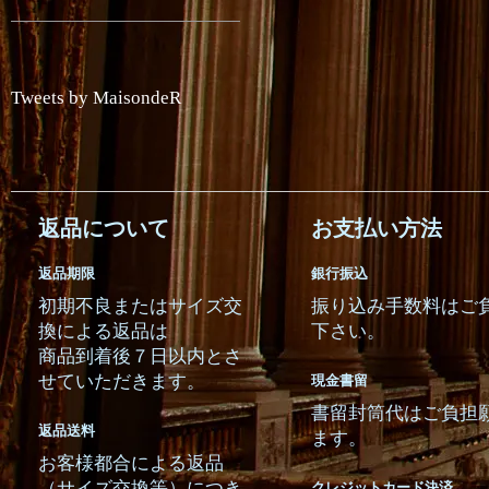
Tweets by MaisondeR
返品について
お支払い方法
返品期限
銀行振込
初期不良またはサイズ交
振り込み手数料はご
換による返品は
下さい。
商品到着後７日以内とさ
せていただきます。
現金書留
書留封筒代はご負担
返品送料
ます。
お客様都合による返品
（サイズ交換等）につき
クレジットカード決済