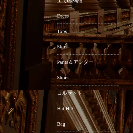
全ての商品
Dress
Tops
Skirt
Pants＆アンダー
Shoes
コルセット
Hat,HD
Bag