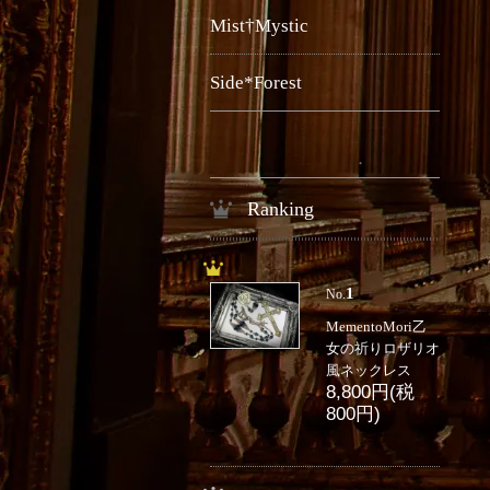
Mist†Mystic
Side*Forest
Ranking
1
No.
MementoMori乙
女の祈りロザリオ
風ネックレス
8,800円(税
800円)