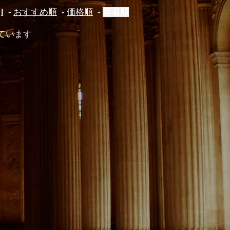
]
-
おすすめ順
-
価格順
-
新着順
示しています