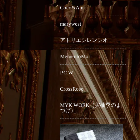
Coco&Ami
marywest
アトリエシレンシオ
MementoMori
P.C.W
CrossRose
MYK WORK（実柚季のま
つげ）