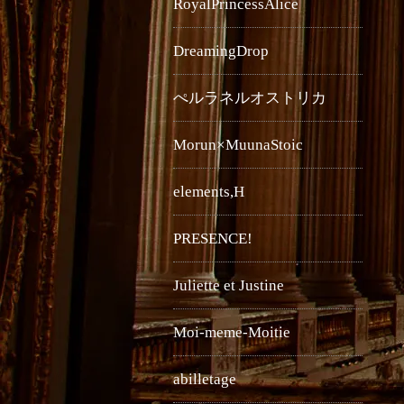
RoyalPrincessAlice
DreamingDrop
ぺルラネルオストリカ
Morun×MuunaStoic
elements,H
PRESENCE!
Juliette et Justine
Moi-meme-Moitie
abilletage