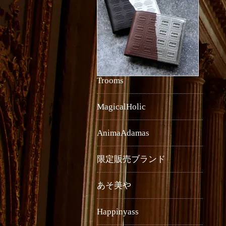
Trooms
MagicalHolic
AnimaAdamas
限定販売ブランド
あそ美や
Happinyass