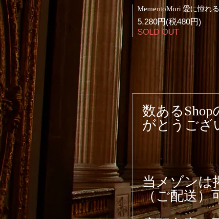
5,280円(税480円)
SOLD OUT
数あるSh
がとうござ
当メゾンは
（ご配送）