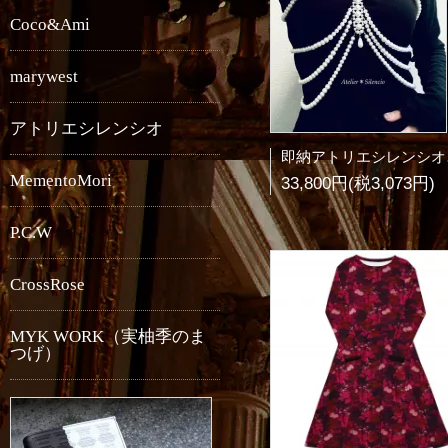
Coco&Ami
marywest
アトリエシレンシオ
即納ア
MementoMori
33,800円(税3,073円)
P.C.W
CrossRose
MYK WORK（実柚季のま
つげ）