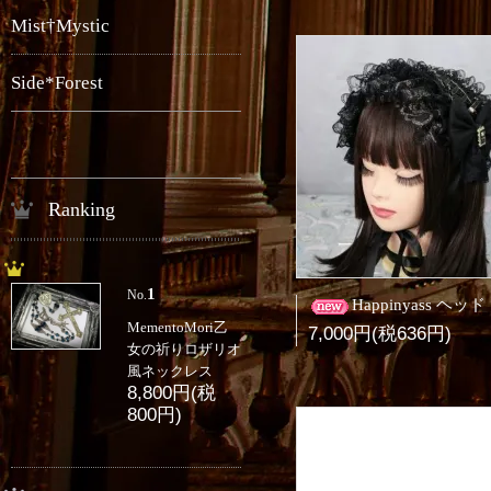
Mist†Mystic
Side*Forest
Ranking
1
No.
Happinyass ヘッドドレス黒金(チャーム付きタ
MementoMori乙
7,000円(税636円)
女の祈りロザリオ
風ネックレス
8,800円(税
800円)