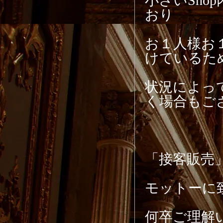
小さいSh
おり
お１人様お
けているた
状況によっ
く場合もご
「接客販売
モットーに
何卒ご理解