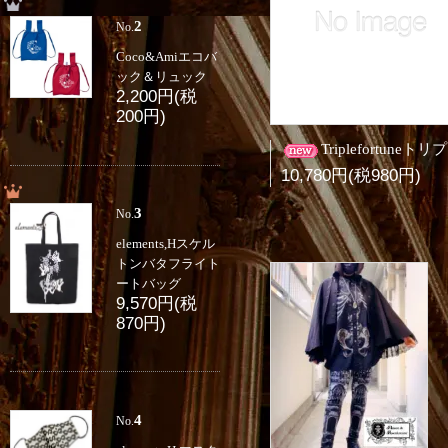
2
No.
Coco&Amiエコバ
ック＆リュック
2,200円(税
200円)
Triplefortuneトリプルフォーチュン ヴィクトリア調ブラウス白
10,780円(税980円)
3
No.
elements,Hスケル
トンバタフライト
ートバッグ
9,570円(税
870円)
4
No.