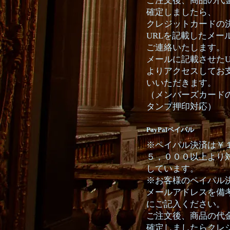
ご注文後、商品の代
確定しましたら、
クレジットカードの
URLを記載したメー
ご連絡いたします。
メールに記載させたU
よりアクセスしてお
いいただきます。
（メンバーズカード
タンプ押印対応）
PayPalペイパル
※ペイパル決済は￥
５，０００以上より
しています。
※お客様のペイパル
メールアドレスを備
にご記入ください。
ご注文後、商品の代
確定しましたらクレ