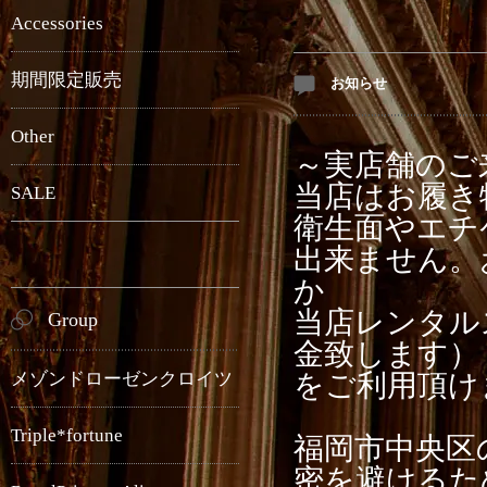
Accessories
期間限定販売
お知らせ
Other
～実店舗のご
当店はお履き
SALE
衛生面やエチ
出来ません。
か
当店レンタル
Group
金致します）
メゾンドローゼンクロイツ
をご利用頂け
Triple*fortune
福岡市中央区
密を避けるた