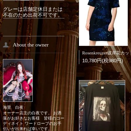
グレーは店舗定休日または
不在のため出荷不可です。
About the owner
10,780円(税980円)
海里 白夜
オーナー店主の白夜です。 お洒
落がお好きなお客様 皆様のコー
ディネイト ワードローブのお手
伝いが出来れば幸いです。