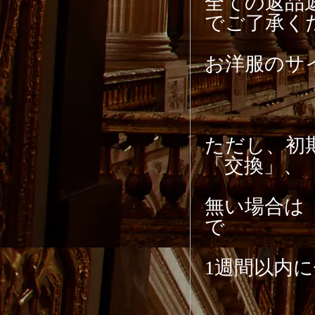
全ての返品
でご了承く
お洋服のサ
ただし、初
「交換」、
無い場合は
で
1週間以内