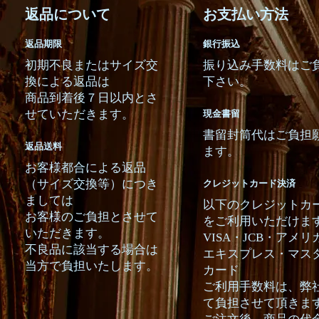
返品について
お支払い方法
返品期限
銀行振込
初期不良またはサイズ交
振り込み手数料はご
換による返品は
下さい。
商品到着後７日以内とさ
せていただきます。
現金書留
書留封筒代はご負担
返品送料
ます。
お客様都合による返品
（サイズ交換等）につき
クレジットカード決済
ましては
以下のクレジットカ
お客様のご負担とさせて
をご利用いただけま
いただきます。
VISA・JCB・アメリ
不良品に該当する場合は
エキスプレス・マス
当方で負担いたします。
カード
ご利用手数料は、弊
て負担させて頂きま