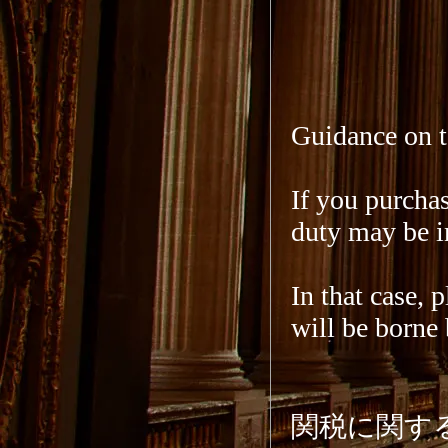
Guidance on ta
If you purcha
duty may be i
In that case, 
will be borne 
関税に関す