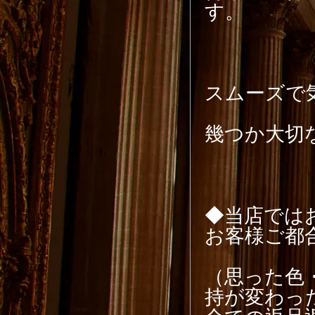
す。
スムーズで
幾つか大切
◆当店では
お客様ご都
（思った色
持が変わっ