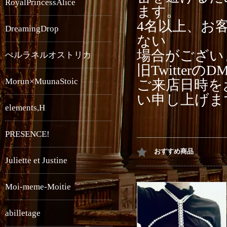
RoyalPrincessAlice
ます。
4名以上、お
DreamingDrop
ない
場合がござい
ぺルラネルオストリカ
旧Twitterの
Morun×MuunaStoic
ご来店日時を
い申し上げま
elements,H
PRESENCE!
おすすめ商品
Juliette et Justine
Moi-meme-Moitie
abilletage