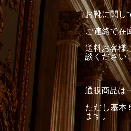
お靴に関し
ご連絡で在
送料お客様
談ください
通販商品は
ただし基本
ます。