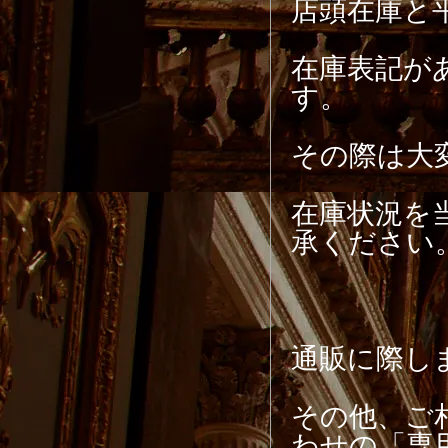
店頭在庫と
在庫表記が
す。
その際は大
在庫状況を
承ください
通販に際し
その他、ご
わせの「専