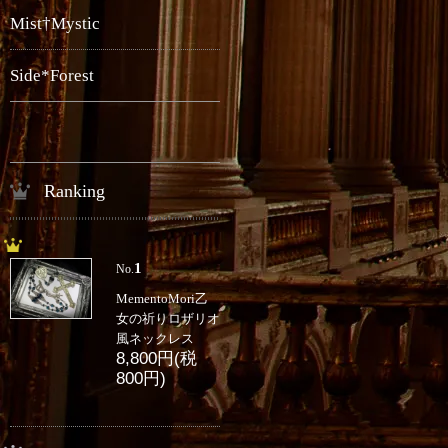
Mist†Mystic
Side*Forest
Ranking
1
No.
MementoMori乙
女の祈りロザリオ
風ネックレス
8,800円(税
800円)