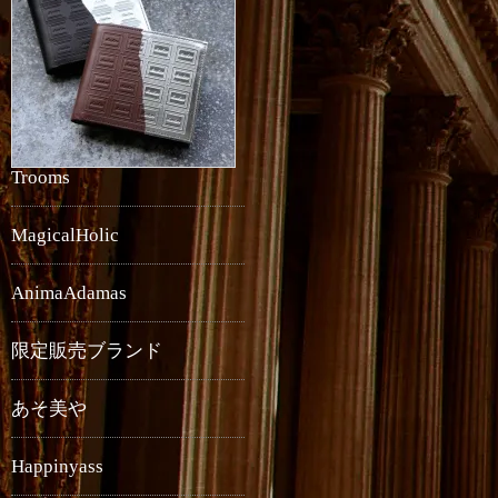
Trooms
MagicalHolic
AnimaAdamas
限定販売ブランド
あそ美や
Happinyass