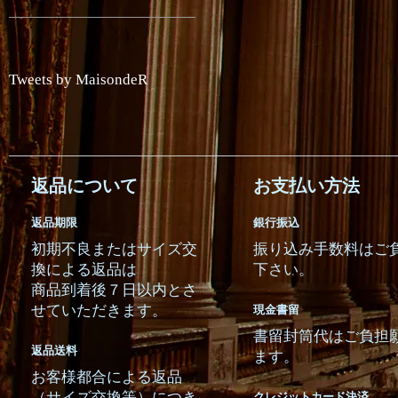
Tweets by MaisondeR
返品について
お支払い方法
返品期限
銀行振込
初期不良またはサイズ交
振り込み手数料はご
換による返品は
下さい。
商品到着後７日以内とさ
せていただきます。
現金書留
書留封筒代はご負担
返品送料
ます。
お客様都合による返品
（サイズ交換等）につき
クレジットカード決済