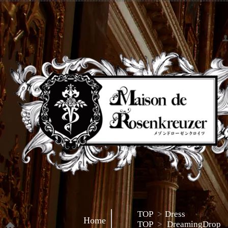
TOP
>
Dress
Home
TOP
>
DreamingDrop