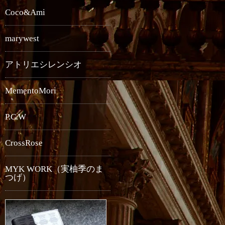
Coco&Ami
marywest
アトリエシレンシオ
MementoMori
P.C.W
CrossRose
MYK WORK（実柚季のま
つげ）