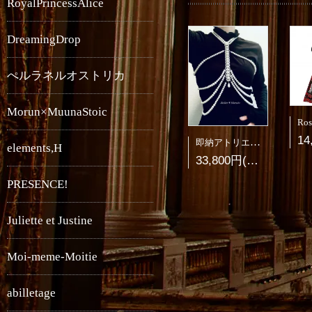
RoyalPrincessAlice
DreamingDrop
ぺルラネルオストリカ
Morun×MuunaStoic
即納アトリエシレンシオ肋骨真珠ネックレス(プラスサイズ)
elements,H
33,800円(税3,073円)
PRESENCE!
Juliette et Justine
Moi-meme-Moitie
abilletage