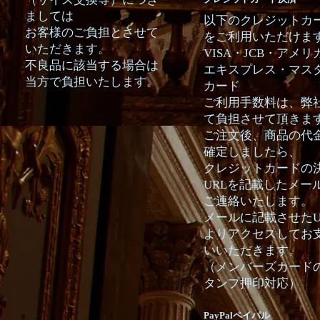
ましては
以下のクレジットカ
お客様のご負担とさせて
をご利用いただけま
いただきます。
VISA・JCB・アメリ
不良品に該当する場合は
エキスプレス・マス
当方で負担いたします。
カード
ご利用手数料は、弊
て負担させて頂きま
ご注文後、商品の代
確定しましたら、
クレジットカードの
URLを記載したメー
ご連絡いたします。
メールに記載させたU
よりアクセスしてお
いいただきます。
（メンバーズカード
タンプ押印対応）
PayPalペイパル