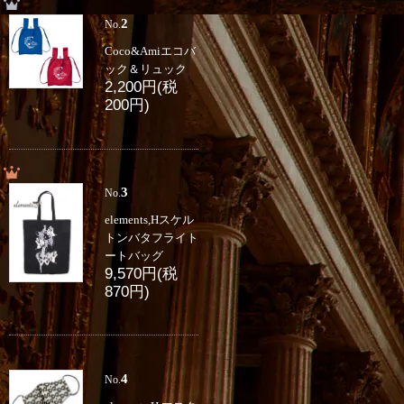
2
No.
Coco&Amiエコバ
ック＆リュック
2,200円(税
200円)
3
No.
elements,Hスケル
トンバタフライト
ートバッグ
9,570円(税
870円)
4
No.