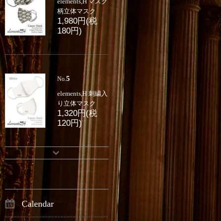
elements,H マスク
柄立体マスク
1,980円(税
180円)
5
No.
elements,H 刺繍入
り立体マスク
1,320円(税
120円)
Calendar