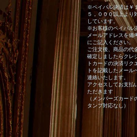
※ペイパル決済は￥
５，０００以上より
しています。
※お客様のペイパル
メールアドレスを備
にご記入ください。
ご注文後、商品の代
確定しましたらクレ
トカードの決済リク
トを記載したメール
連絡いたします。
アクセスしてお支払
ただきます
（メンバーズカード
タンプ対応なし）